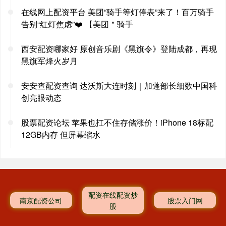
在线网上配资平台 美团“骑手等灯停表”来了！百万骑手
告别“红灯焦虑”❤️ 【美团＂骑手
西安配资哪家好 原创音乐剧《黑旗令》登陆成都，再现
黑旗军烽火岁月
安安查配资查询 达沃斯大连时刻｜加蓬部长细数中国科
创亮眼动态
股票配资论坛 苹果也扛不住存储涨价！iPhone 18标配
12GB内存 但屏幕缩水
配资在线配资炒
南京配资公司
股票入门网
股