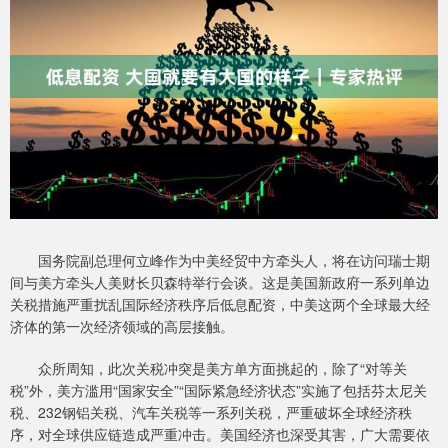
国务院副总理何立峰作为中美经贸中方牵头人，将在访问瑞士期
间与美方牵头人美财长贝森特举行会谈。这是美国新政府一系列单边
关税措施严重扰乱国际经济秩序后低息配资，中美这两个全球最大经
济体的第一次经济领域的高层接触。
众所周知，此次关税冲突是美方单方面挑起的，除了“对等关
税”外，美方滥用“国家安全”“国际紧急经济状态”实施了包括芬太尼关
税、232钢铝关税、汽车关税等一系列关税，严重破坏全球经济秩
序，对全球供应链造成严重冲击。美国经济也深受其害，广大需要依