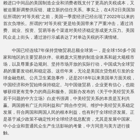
赖进口中间品的美国制造企业和消费者既支付了更高的关税成本，又
被迫重新调整供应链、建立新的信任关系。事实上，在4月2日美国加
征所谓的“对等关税”之前，美国一季度经济已经出现了2022年以来的
首次负增长。所谓的“对等关税”更是给美国带来了严重冲击，通过消
费、就业、投资、贸易等各个渠道对美经济稳定形成更大压力。美国
民众走上街头，通过游行示威表达了对单边关税的不满情绪。
中国已经连续7年保持货物贸易总额全球第一，是全球150多个国
家和地区的主要贸易伙伴。依赖庞大完整的制造业体系和超大规模市
场，以及尊重多边规则、坚持市场开放的实际行动，中国成为全球贸
易的重要发动机和稳定器。这些年来，无论是美国次贷危机引发的全
球金融危机、公共卫生紧急事件，还是2018年以来美国单方面关税，
中国经济和外贸始终保持稳定。与中国做贸易，企业更有信心，也能
够获得更有竞争力的商品和服务。国新办发布的《关于中美经贸关系
若干问题的中方立场》白皮书强调，中美经贸关系的本质是互利共
赢。两国拥有广泛共同利益和广阔合作空间。维护中美经贸关系稳定
发展，符合两国和两国人民的根本利益，也有利于全球经济发展。正
是基于减少政策不确定性对全球经济低息配资，尤其是发展中国家、
中小企业和普通民众生产生活影响的考量，中方同意与美方进行接
触。